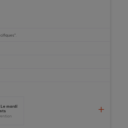
cifiques".
 Le mardi
nts
vention