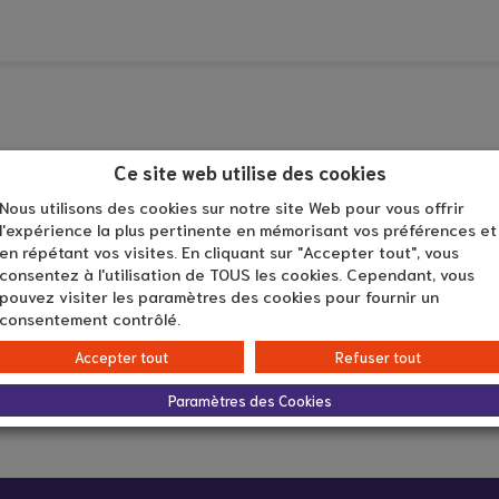
 soin à
RePairs Aidants propose
 – Secteur
des sensibilisations-
st
formations en visio
icile
Formation
Ce site web utilise des cookies
Nous utilisons des cookies sur notre site Web pour vous offrir
l'expérience la plus pertinente en mémorisant vos préférences et
en répétant vos visites. En cliquant sur "Accepter tout", vous
consentez à l'utilisation de TOUS les cookies. Cependant, vous
Âge du proche aidé
pouvez visiter les paramètres des cookies pour fournir un
De 18 à 60 ans
consentement contrôlé.
Accepter tout
Refuser tout
Paramètres des Cookies