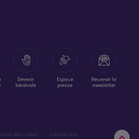
à
Devenir
Espace
Recevoir la
e
bénévole
presse
newsletter
isation des cookies
Création acti