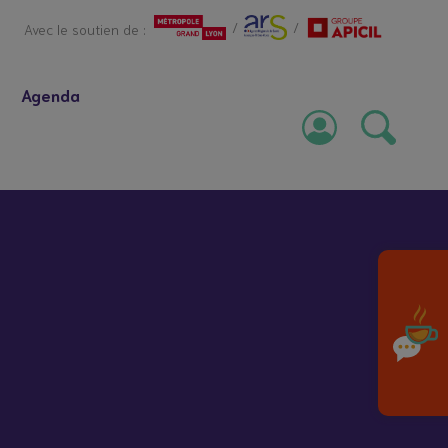
/
/
Avec le soutien de :
Agenda