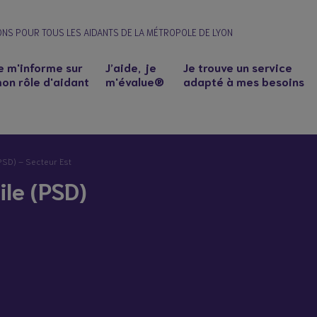
ONS POUR TOUS LES AIDANTS DE LA MÉTROPOLE DE LYON
e m'informe sur
J’aide, je
Je trouve un service
on rôle d'aidant
m'évalue®
adapté à mes besoins
PSD) – Secteur Est
ile (PSD)
n à un proche