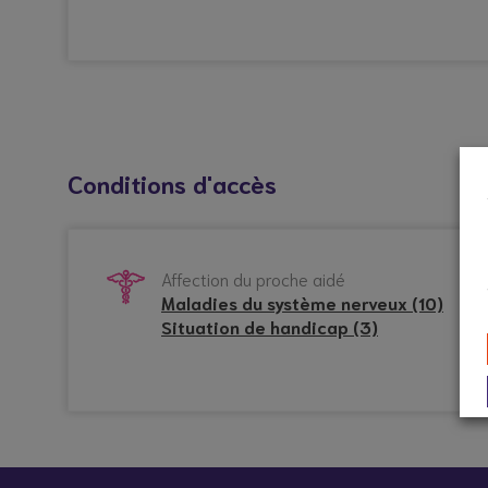
Prestation de
Les Fenottes – Répit à
domicile (PSD)
domicile
Sud-Oue
Répit à domicile
Répit à dom
Conditions d'accès
Affection du proche aidé
Maladies du système nerveux (10)
Situation de handicap (3)