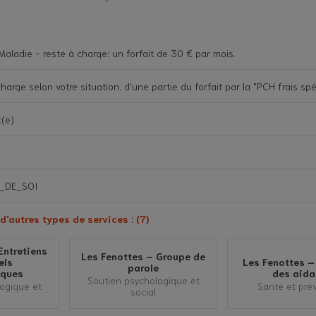
aladie - reste à charge: un forfait de 30 € par mois.
charge selon votre situation, d'une partie du forfait par la "PCH frais spé
t(e)
_DE_SOI
utres types de services : (7)
Entretiens
Les Fenottes – Groupe de
els
Les Fenottes –
parole
iques
des aida
Soutien psychologique et
ogique et
Santé et pré
social