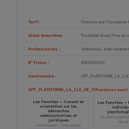
Tarif :
Financée par l’Assurance M
Aides financières :
Possibilité d'une Prise en 
Professionnels :
Infirmier(e), Aide-soignan
N° Finess :
690035530
Gestionnaire :
APF_PLATEFORME_LA_CLE
APF_PLATEFORME_LA_CLE_DE_SOI propose aussi d'a
Les Fenottes – Conseil et
Les Fenottes – 
orientation sur les
individu
démarches
psycholog
administratives et
Soutien psychol
juridiques
social
Information / Orientation