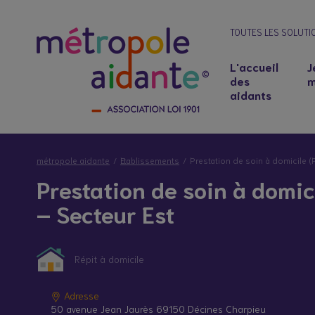
TOUTES LES SOLUTI
L'accueil
J
des
m
aidants
métropole aidante
Etablissements
Prestation de soin à domicile (
Prestation de soin à domic
– Secteur Est
Répit à domicile
Notre lieu d’accueil
Salariés aidants : concilier emploi et soutie
Adresse
50 avenue Jean Jaurès 69150 Décines Charpieu