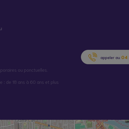
u
04 
appeler au
poraires ou ponctuelles.
e : de 18 ans à 60 ans et plus