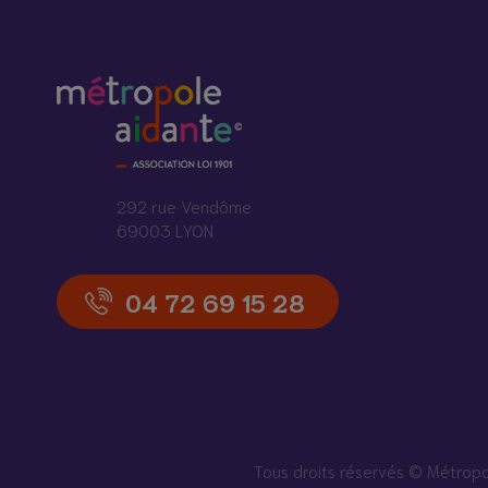
292 rue Vendôme
69003 LYON
04 72 69 15 28
Tous droits réservés © Métro