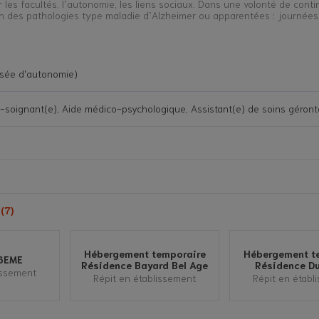
es facultés, l’autonomie, les liens sociaux. Dans une volonté de contin
n des pathologies type maladie d’Alzheimer ou apparentées : journées
isée d'autonomie)
ide sociale
e-soignant(e), Aide médico-psychologique, Assistant(e) de soins géronto
(7)
Hébergement temporaire
Hébergement t
6EME
Résidence Bayard Bel Age
Résidence Du
issement
Répit en établissement
Répit en établ