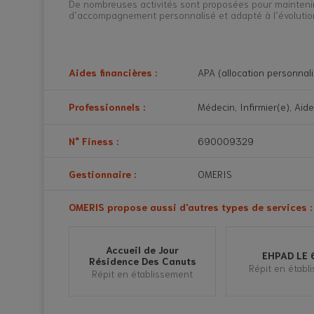
De nombreuses activités sont proposées pour maintenir l
d’accompagnement personnalisé et adapté à l’évolutio
Aides financières :
APA (allocation personnal
Partiellement habilité à l'a
Professionnels :
Médecin, Infirmier(e), Aid
N° Finess :
690009329
Gestionnaire :
OMERIS
OMERIS propose aussi d'autres types de services : 
Accueil de Jour
EHPAD LE 
Résidence Des Canuts
Répit en établ
Répit en établissement