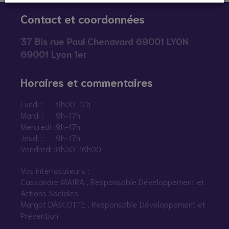
Contact et coordonnées
37 Bis rue Paul Chenavard 69001 LYON
69001 Lyon 1er
Horaires et commentaires
Lundi :
9h00-17h
Mardi :
9h-17h
Mercredi :
9h-17h
Jeudi :
9h-17h
Vendredi :
8h30-16h00
Vos interlocuteurs :
Cassandre MAIRA , Responsable Développement et
Actions Sociales
Margot DASCOTTE , Responsable Développement et
Prévention