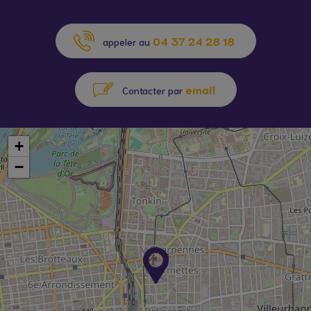
04 37 24 28 18
appeler au
email
Contacter par
+
−