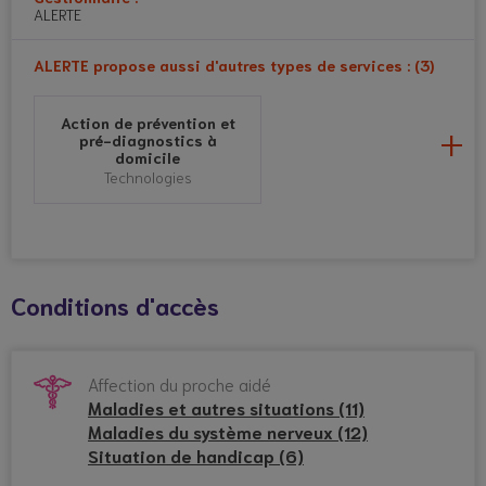
ALERTE
ALERTE propose aussi d'autres types de services : (3)
Action de prévention et
pré-diagnostics à
domicile
Technologies
La Vidéobienveillance
Technologies
Conditions d'accès
Téléassistance
Affection du proche aidé
bienveillante
Maladies et autres situations (11)
Technologies
Maladies du système nerveux (12)
Situation de handicap (6)