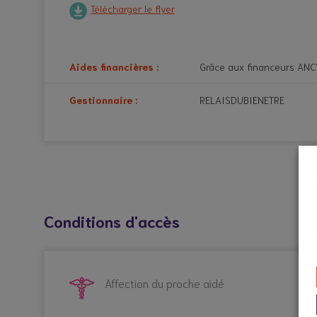
Télécharger le flyer
Aides financières :
Grâce aux financeurs ANCV
Gestionnaire :
RELAISDUBIENETRE
Conditions d'accès
Affection du proche aidé