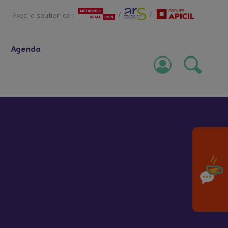
/
/
Avec le soutien de :
Agenda