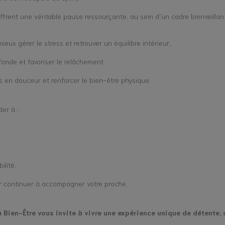
offrent une véritable pause ressourçante, au sein d’un cadre bienveillan
ieux gérer le stress et retrouver un équilibre intérieur,
fonde et favoriser le relâchement,
ps en douceur et renforcer le bien-être physique.
er à :
ilité,
ur continuer à accompagner votre proche.
u Bien-Être vous invite à vivre une expérience unique de détente, 