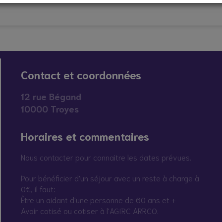
Contact et coordonnées
12 rue Bégand
10000 Troyes
Horaires et commentaires
Nous contacter pour connaitre les dates prévues.
Pour bénéficier d'un séjour avec un reste à charge à
0€, il faut:
Être un aidant d'une personne de 60 ans et +
Avoir cotisé ou cotiser à l'AGIRC ARRCO.