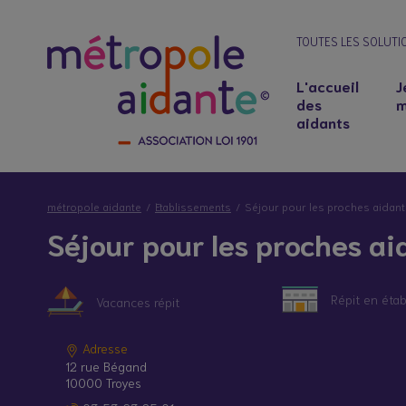
TOUTES LES SOLUTI
L'accueil
J
des
m
aidants
métropole aidante
Etablissements
Séjour pour les proches aidan
Séjour pour les proches ai
Répit en éta
Vacances répit
Adresse
Notre lieu d’accueil
Salariés aidants : concilier emploi et soutie
12 rue Bégand
10000 Troyes