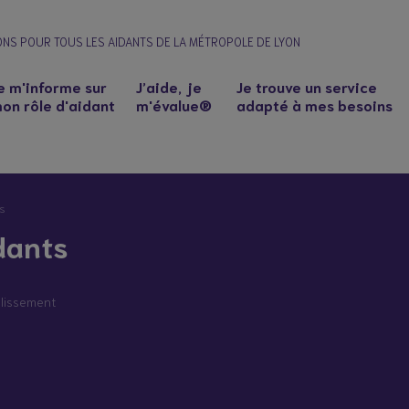
ONS POUR TOUS LES AIDANTS DE LA MÉTROPOLE DE LYON
e m'informe sur
J’aide, je
Je trouve un service
on rôle d'aidant
m'évalue®
adapté à mes besoins
ts
dants
blissement
n à un proche