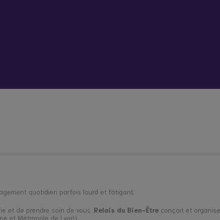
 vient bouleverser mon quotidien
Répit à
Soutien
Formation
Démarc
domicile
psychologique
administr
et social
place
hes aidants
Vacances répit
agement quotidien parfois lourd et fatigant.
gie et de prendre soin de vous,
Relais du Bien-Être
conçoit et organise
e et Métropole de Lyon)