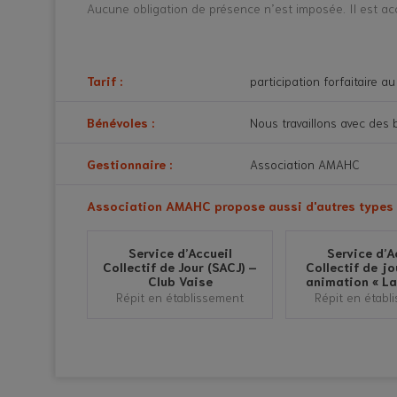
Aucune obligation de présence n’est imposée. Il est ac
Tarif :
participation forfaitaire a
Bénévoles :
Nous travaillons avec des 
Gestionnaire :
Association AMAHC
Association AMAHC propose aussi d'autres types d
Service d’Accueil
Service d’A
Collectif de Jour (SACJ) –
Collectif de jo
Club Vaise
animation « La 
Répit en établissement
Répit en établ