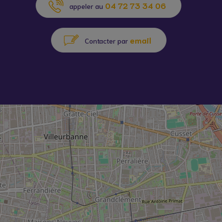
04 72 73 34 06
appeler au
email
Contacter par