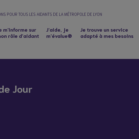
ONS POUR TOUS LES AIDANTS DE LA MÉTROPOLE DE LYON
e m'informe sur
J’aide, je
Je trouve un service
on rôle d'aidant
m'évalue®
adapté à mes besoins
 de Jour
n à un proche