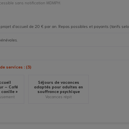
cessible sans notification MDMPH.
u projet d'accueil de 20 € par an. Repas possibles et payants (tarifs se
bénévoles.
e services : (3)
ccueil
Séjours de vacances
ur – Café
adaptés pour adultes en
canille »
souffrance psychique
issement
Vacances répit