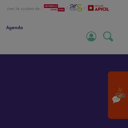
/
/
Avec le soutien de :
Agenda