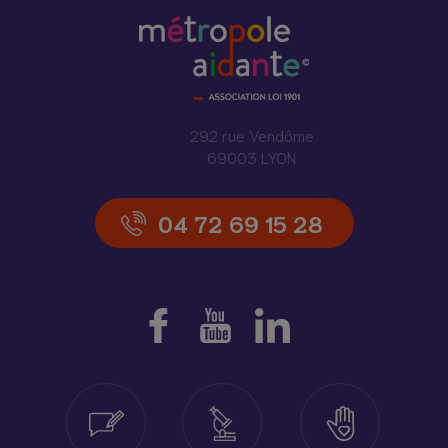
292 rue Vendôme
69003 LYON
04 72 69 15 28