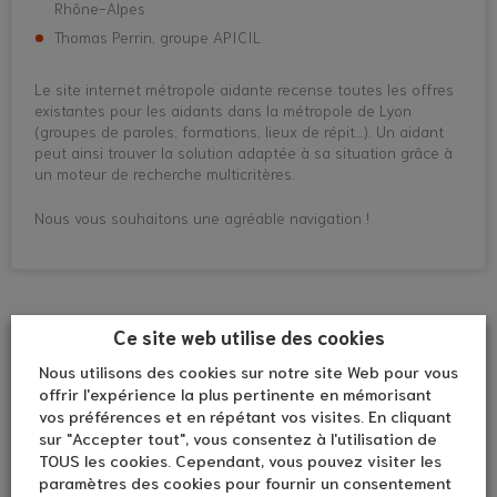
Rhône-Alpes
Thomas Perrin, groupe APICIL
Le site internet métropole aidante recense toutes les offres
existantes pour les aidants dans la métropole de Lyon
(groupes de paroles, formations, lieux de répit…). Un aidant
peut ainsi trouver la solution adaptée à sa situation grâce à
un moteur de recherche multicritères.
Nous vous souhaitons une agréable navigation !
Ce site web utilise des cookies
Nous utilisons des cookies sur notre site Web pour vous
offrir l'expérience la plus pertinente en mémorisant
vos préférences et en répétant vos visites. En cliquant
sur "Accepter tout", vous consentez à l'utilisation de
TOUS les cookies. Cependant, vous pouvez visiter les
paramètres des cookies pour fournir un consentement