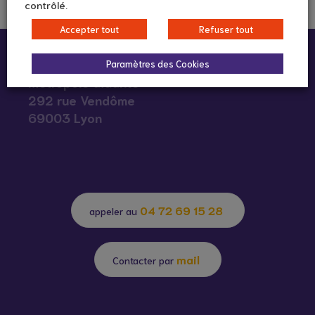
contrôlé.
Accepter tout
Refuser tout
Contact et coordonnées
Paramètres des Cookies
Métropole aidante
292 rue Vendôme
69003 Lyon
04 72 69 15 28
appeler au
mail
Contacter par