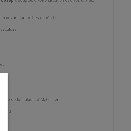
 de répit
adaptés à votre situation et à vos envies,
couvrir leurs offres de répit :
usculaire.
rs.
einte de la maladie d’Alzheimer.
idants.