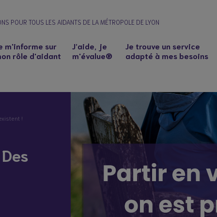
ONS POUR TOUS LES AIDANTS DE LA MÉTROPOLE DE LYON
e m'informe sur
J’aide, je
Je trouve un service
on rôle d'aidant
m'évalue®
adapté à mes besoins
xistent !
 Des
n à un proche