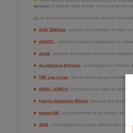
Parce que les aidants aussi ont besoin de souffler
existent
. L’objectif étant d’aider chacun à repérer c
Un grand merci aux membres du collectif métropole 
AFM Téléthon
: propose des solutions de répit e
AMAHC
: spécialisée dans l’organisation de séj
Anaé
: organise des séjours de vacances adaptés
Ascelliance Retraite
: accompagne les familles d
VRF Les Cizes
: lieu de vacances qui accueille 
AGIRC-ARRCO
: informe sur les aides au répit ac
France Alzheimer Rhône
: propose des dispositi
Happy’MR
: une plateforme de réservation de loc
JADE
: accompagne les jeunes aidants dans leur qu