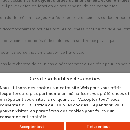
, des possibilités
de séjour, d’aides au financement, et de formules
e qui peut exister, en fonction de ses besoins, de ses contraintes…
aidante présents ce jour-là. Vous, pouvez encore les contacter pour dé
t d’accompagnement pour les familles touchées par une maladie neurom
ours de vacances adaptés à des adultes en souffrance psychique.
 pour les personnes en situation de handicap.
ans la recherche de solutions d’hébergement ou de répit pour les senio
des personnes âgées dépendantes ou en situation de handicap.
Ce site web utilise des cookies
cessibles via la retraite complémentaire.
Nous utilisons des cookies sur notre site Web pour vous offrir
l'expérience la plus pertinente en mémorisant vos préférences et
fs de répit spécifiques pour les aidants accompagnant une personne att
en répétant vos visites. En cliquant sur "Accepter tout", vous
consentez à l'utilisation de TOUS les cookies. Cependant, vous
ations de vacances dédiée aux personnes à mobilité réduite et à leurs a
pouvez visiter les paramètres des cookies pour fournir un
consentement contrôlé.
otidien, avec des séjours de répit et des temps de parole.
Accepter tout
Refuser tout