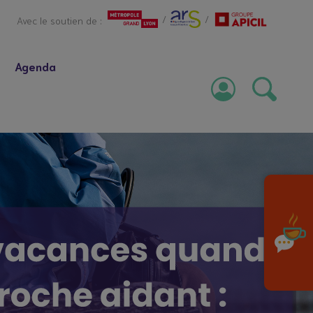
/
/
Avec le soutien de :
Agenda