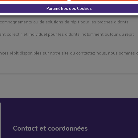
 Demi-Lune pour accueillir les enfants et adultes de moins de 60 ans m
Paramètres des Cookies
accompagnements ou de solutions de répit pour les proches aidants.
 collectif et individuel pour les aidants, notamment autour du répit.
es répit disponibles sur notre site ou contactez nous, nous sommes à vo
Contact et coordonnées