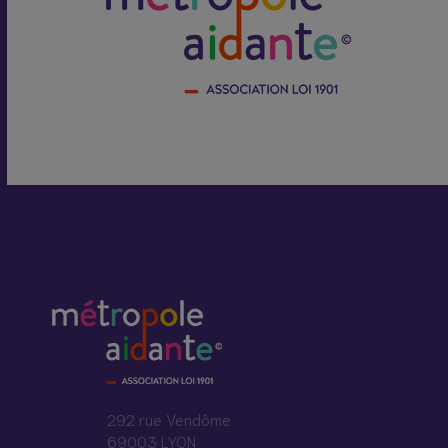
292 rue Vendôme
69003 LYON