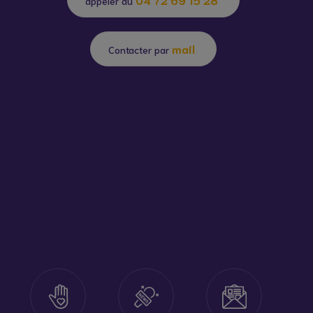
appeler au
mail
Contacter par