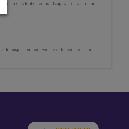
alades ou en situation de handicap tout en offrant un
tre disposition pour vous orienter vers l’offre la
04 72 69 15 28