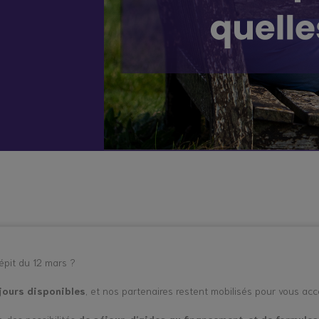
 vient bouleverser mon quotidien
Répit à
Soutien
Formation
Démarc
domicile
psychologique
administr
et social
place
hes aidants
Vacances répit
épit du 12 mars ?
jours disponibles
, et nos partenaires restent mobilisés pour vous a