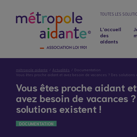
TOUTES LES SOLUTI
L'accueil
J
des
m
aidants
métropole aidante
Actualités
Documentation
Vous êtes proche aidant et avez besoin de vacances ? Des solutions e
Vous êtes proche aidant et
avez besoin de vacances ?
solutions existent !
Notre lieu d’accueil
Salariés aidants : concilier emploi et soutie
DOCUMENTATION