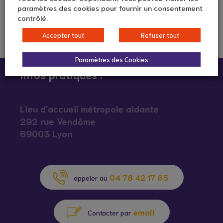
paramètres des cookies pour fournir un consentement
contrôlé.
Accepter tout
Refuser tout
Paramètres des Cookies
Infos pratiques :
Lieu d'accueil métropole aidante
292 rue Vendôme
69003 Lyon
04 78 42 17 65
appeler au
email
Contacter par