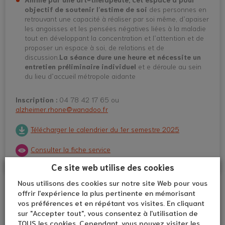
objectif de soutenir l’estime de soi
des personnes en
retrouvant une capacité à réaliser par soi même, d’apaiser
les angoisses et les pensées négatives liées à la maladie
tout en développant la concentration et l’attention et de
proposer un espace à soi, de relations et de
discussion.
La séance dure une heure et nécessite un
entretien préliminaire individuel
et e déroule au sein
du lieu d’accueil métropole aidante
Inscription :
04 78 42 17 65 ou
alzheimer.rhone@wanadoo.fr
Télécharger le calendrier du 1er semestre 2025
Consulter la fiche service
Ce site web utilise des cookies
Nous utilisons des cookies sur notre site Web pour vous
offrir l'expérience la plus pertinente en mémorisant
vos préférences et en répétant vos visites. En cliquant
sur "Accepter tout", vous consentez à l'utilisation de
TOUS les cookies. Cependant, vous pouvez visiter les