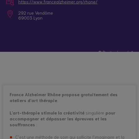
https://www.francealzheimer.org/rhone/
292 rue Vendôme
69003 Lyon
© Droits réservés*
France Alzheimer Rhône propose gratuitement des
ateliers d’art thérapie
.
L’art-thérapie stimule la créativité
singulière
pour
accompagner et dépasser les épreuves et les
souffrances
:
C’est une méthode de soin qui sollicite l’imaginaire et la