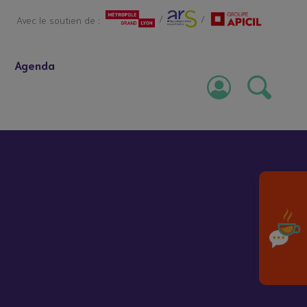
/
/
Avec le soutien de :
Agenda