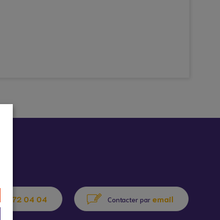
72 72 04 04
email
Contacter par