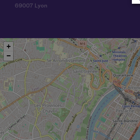
69007 Lyon
+
−