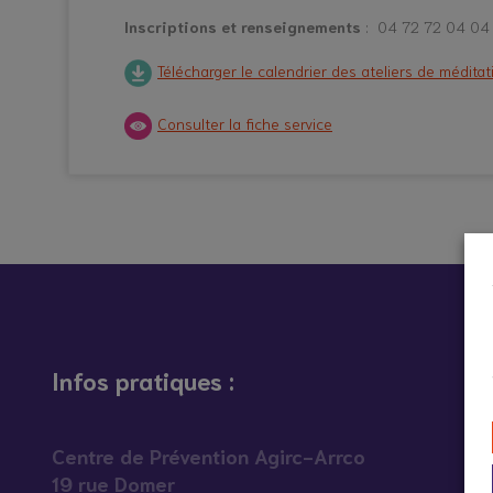
Inscriptions et renseignements
: 04 72 72 04 04
Télécharger le calendrier des ateliers de médita
Consulter la fiche service
Infos pratiques :
Centre de Prévention Agirc-Arrco
19 rue Domer