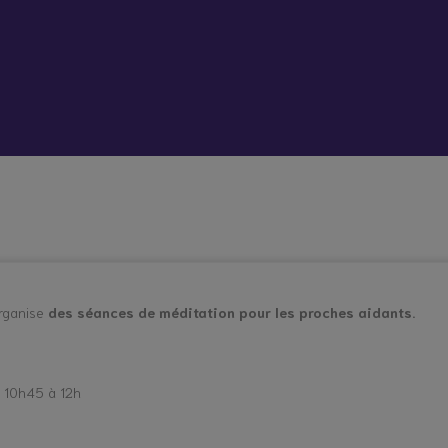
 vient bouleverser mon quotidien
Répit à
Soutien
Formation
Démarc
domicile
psychologique
administr
et social
place
hes aidants
Vacances répit
rganise
des séances de méditation pour les proches aidants.
 10h45 à 12h