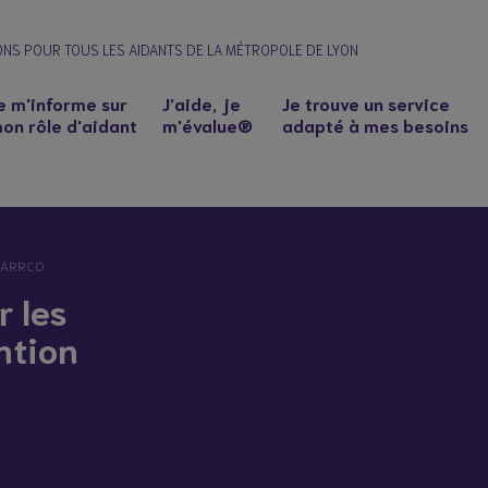
ONS POUR TOUS LES AIDANTS DE LA MÉTROPOLE DE LYON
e m'informe sur
J’aide, je
Je trouve un service
on rôle d'aidant
m'évalue®
adapté à mes besoins
C-ARRCO
r les
ntion
n à un proche