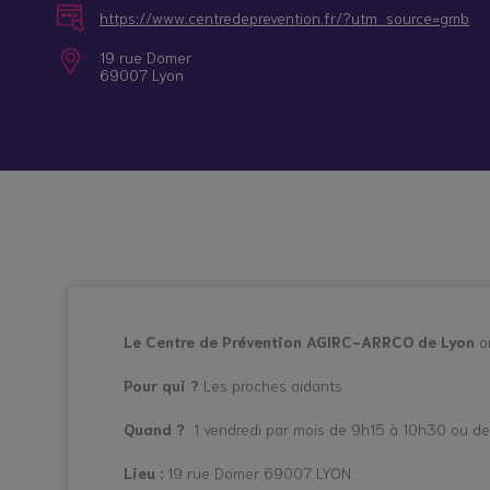
Nos itinérances
Quand la maladie ou le handicap d’un proche
https://www.centredeprevention.fr/?utm_source=gmb
19 rue Domer
Qui sommes-nous ?
Etre aidant : qu’est-ce que c’est ?
Information /
Répit en
69007 Lyon
Orientation
établissement
Rejoignez le collectif
Patient, soignant, aidant : trouver sa juste 
Contactez-nous
Statut, rôles, droits et obligations des proc
Repérer et accompagner les jeunes aidants
Le Centre de Prévention AGIRC-ARRCO de Lyon
o
Pour qui ?
Les proches aidants
Quand ?
1 vendredi par mois de 9h15 à 10h30 ou de
Lieu :
19 rue Domer 69007 LYON.