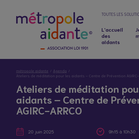
TOUTES LES SOLUTI
L'accueil
J
des
m
aidants
métropole aidante
Agenda
Ateliers de méditation pour les aidants – Centre de Prévention AGIR
Ateliers de méditation pou
aidants – Centre de Préve
AGIRC-ARRCO
Notre lieu d’accueil
Salariés aidants : concilier emploi et soutie
20 juin 2025
9h15 à 10h30