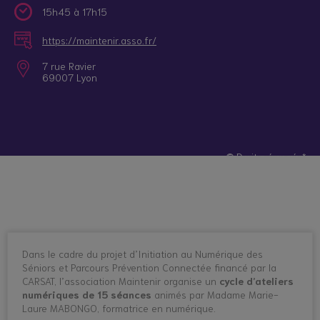
15h45 à 17h15
https://maintenir.asso.fr/
7 rue Ravier
69007 Lyon
© Droits réservés*
Dans le cadre du projet d’Initiation au Numérique des
Séniors et Parcours Prévention Connectée financé par la
CARSAT, l’association Maintenir organise un
cycle d’ateliers
numériques de 15 séances
animés par Madame Marie-
Laure MABONGO, formatrice en numérique.