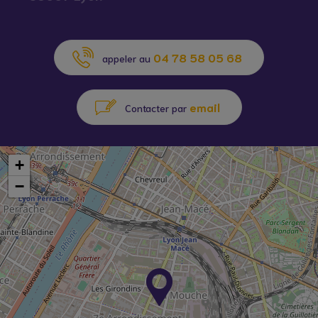
04 78 58 05 68
appeler au
email
Contacter par
+
−