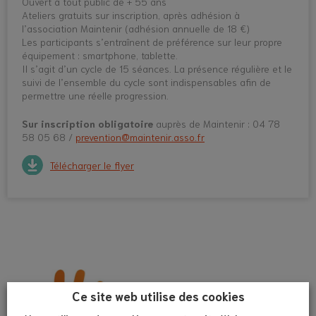
Ouvert à tout public de + 55 ans
Ateliers gratuits sur inscription, après adhésion à
l’association Maintenir (adhésion annuelle de 18 €)
Les participants s’entraînent de préférence sur leur propre
équipement : smartphone, tablette.
Il s’agit d’un cycle de 15 séances. La présence régulière et le
suivi de l’ensemble du cycle sont indispensables afin de
permettre une réelle progression.
Sur inscription obligatoire
auprès de Maintenir : 04 78
58 05 68 /
prevention@maintenir.asso.fr
Télécharger le flyer
Ce site web utilise des cookies