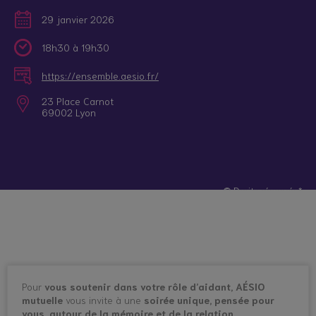
29 janvier 2026
18h30 à 19h30
https://ensemble.aesio.fr/
23 Place Carnot
69002 Lyon
© Droits réservés*
Pour
vous soutenir dans votre rôle d’aidant,
AÉSIO
mutuelle
vous invite à une
soirée unique, pensée pour
vous, autour de la mémoire et de la relation