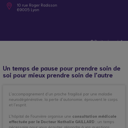
10 rue Roger Radisson
69005 Lyon
© Droits réservés*
Un temps de pause pour prendre soin de
soi pour mieux prendre soin de l’autre
L’accompagnement d’un proche fragilisé par une maladie
neurodégénérative, la perte d’autonomie, éprouvent le corps
et l’esprit.
L’hôpital de Fourvière organise une
consultation médicale
effectuée par le Docteur Nathalie GAILLARD
; un temps
nécessaire pour vous écouter, répondre à vos questions,