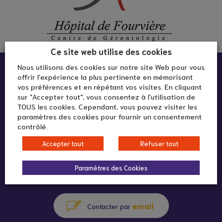
Ce site web utilise des cookies
Infos pratiques :
Nous utilisons des cookies sur notre site Web pour vous
offrir l'expérience la plus pertinente en mémorisant
vos préférences et en répétant vos visites. En cliquant
sur "Accepter tout", vous consentez à l'utilisation de
Hôpital de Fourvière
TOUS les cookies. Cependant, vous pouvez visiter les
10 rue Roger Radisson
paramètres des cookies pour fournir un consentement
contrôlé.
69005 Lyon
Accepter tout
Refuser tout
Paramètres des Cookies
04 72 57 30 22
appeler au
email
Contacter par