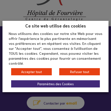
Ce site web utilise des cookies
Infos pratiques :
Nous utilisons des cookies sur notre site Web pour vous
offrir l'expérience la plus pertinente en mémorisant
vos préférences et en répétant vos visites. En cliquant
sur "Accepter tout", vous consentez à l'utilisation de
Hôpital de Fourvière
TOUS les cookies. Cependant, vous pouvez visiter les
10 rue Roger Radisson
paramètres des cookies pour fournir un consentement
contrôlé.
69005 Lyon
Accepter tout
Refuser tout
Paramètres des Cookies
04 72 57 30 22
appeler au
email
Contacter par