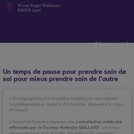
10 rue Roger Radisson
69005 Lyon
© Droits réservés*
Un temps de pause pour prendre soin de
soi pour mieux prendre soin de l’autre
L’accompagnement d’un proche fragilisé par une maladie
neurodégénérative, la perte d’autonomie, éprouvent le corps
et l’esprit.
L’hôpital de Fourvière organise une
consultation médicale
effectuée par le Docteur Nathalie GAILLARD
; un temps
nécessaire pour vous écouter, répondre à vos questions,