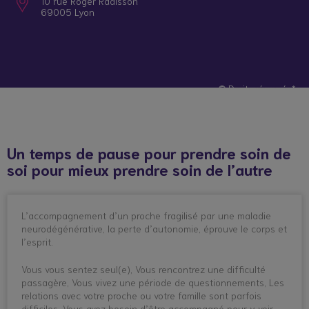
10 rue Roger Radisson
69005 Lyon
© Droits réservés*
Un temps de pause pour prendre soin de
soi pour mieux prendre soin de l’autre
L’accompagnement d’un proche fragilisé par une maladie
neurodégénérative, la perte d’autonomie, éprouve le corps et
l’esprit.
Vous vous sentez seul(e), Vous rencontrez une difficulté
passagère, Vous vivez une période de questionnements, Les
relations avec votre proche ou votre famille sont parfois
difficiles. Vous avez besoin d’être accompagné pour y voir