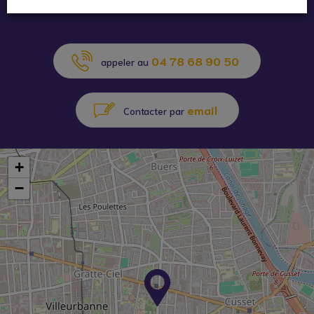
04 78 68 90 50
appeler au
email
Contacter par
+
−