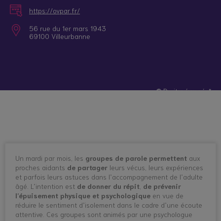
https://ovpar.fr/
56 rue du 1er mars 1943
69100 Villeurbanne
© Droits réservés*
Un mardi par mois, les
groupes de parole permettent
aux
proches aidants
de partager
leurs vécus, leurs expériences
et parfois leurs astuces dans l’accompagnement de l’adulte
âgé. L’intention est
de
donner du répit
,
de prévenir
l’épuisement physique et psychologique
en vue de
réduire le sentiment d’isolement dans le cadre d’une écoute
attentive. Ces groupes sont animés par une psychologue