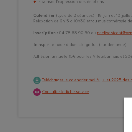
Favoriser l’expression des émotions
Calendrier
(cycle de 2 séances) : 19 juin et 10 juillet
Relaxation de 9h15 à 10h30 et/ou musicothérapie d
Inscription :
04 78 68 90 50 ou
noeline.vicent@ovp
Transport et aide à domicile gratuit (sur demande)
Adhésion annuelle 15€ pour les Villeurbannais et 20€
Télécharger le calendrier mai à juillet 2025 des 
Consulter la fiche service