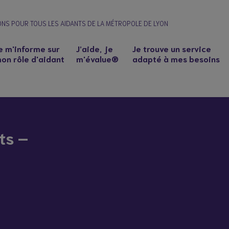
ONS POUR TOUS LES AIDANTS DE LA MÉTROPOLE DE LYON
e m'informe sur
J’aide, je
Je trouve un service
on rôle d'aidant
m'évalue®
adapté à mes besoins
ts –
n à un proche