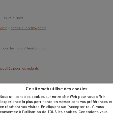
e 10h35 à 11h50
ar.fr
/
florine.aubry@ovpar.fr
 pour les non-Villeurbannais.
activités pour les aidants
Ce site web utilise des cookies
Nous utilisons des cookies sur notre site Web pour vous offrir
l'expérience la plus pertinente en mémorisant vos préférences et
en répétant vos visites. En cliquant sur "Accepter tout", vous
consentez à l'utilisation de TOUS les cookies. Cependant, vous