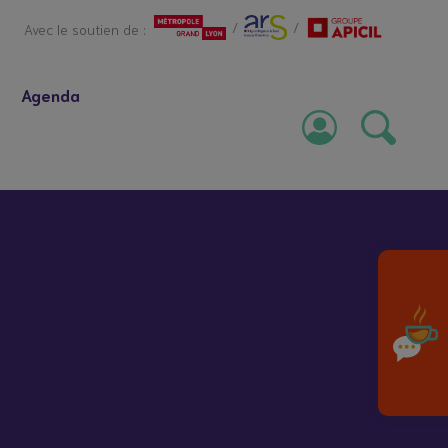
/
/
Avec le soutien de :
Agenda