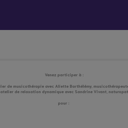
 vient bouleverser mon quotidien
Répit à
Soutien
Formation
Démarc
domicile
psychologique
administr
et social
place
hes aidants
Vacances répit
Venez participer à :
lier de musicothérapie avec Aliette Barthélémy, musicothérapeut
 atelier de relaxation dynamique avec Sandrine Vivant, naturopat
pour :