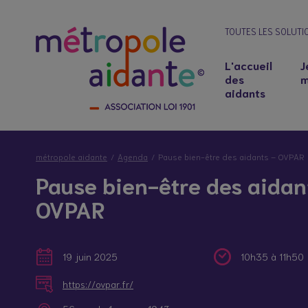
TOUTES LES SOLUTI
L'accueil
J
des
m
aidants
métropole aidante
Agenda
Pause bien-être des aidants – OVPAR
Pause bien-être des aidan
OVPAR
19 juin 2025
10h35 à 11h50
Notre lieu d’accueil
Salariés aidants : concilier emploi et soutie
https://ovpar.fr/