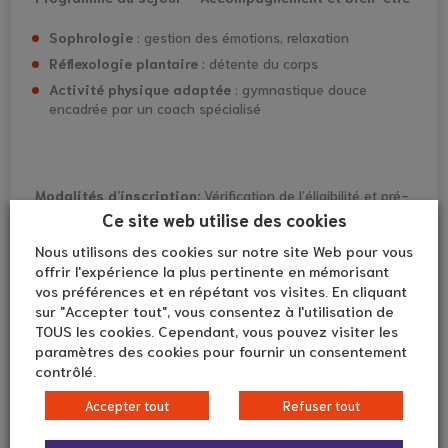
Sophrologie
: gestion des émotions, relaxation
Réflexologie plantaire
: détente du corps
Activité physique adaptée
: gymnastique douce
encadrée par un coach spécialisé
Modalités d’inscription:
Vérification de l’éligibilité et pré-
inscriptions par téléphone :
Ce site web utilise des cookies
Nous utilisons des cookies sur notre site Web pour vous
Stéphanie Saffré
: 03 53 63 25 01
offrir l'expérience la plus pertinente en mémorisant
Estelle Baumhauer
: 03 53 63 25 02
vos préférences et en répétant vos visites. En cliquant
sur "Accepter tout", vous consentez à l'utilisation de
Pour toute question, je suis joignable au
03 53 63 44 03
.
TOUS les cookies. Cependant, vous pouvez visiter les
paramètres des cookies pour fournir un consentement
Consulter la fiche service
contrôlé.
Accepter tout
Refuser tout