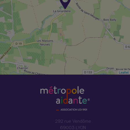
Leaflet
292 rue Vendôme
69003 LYON