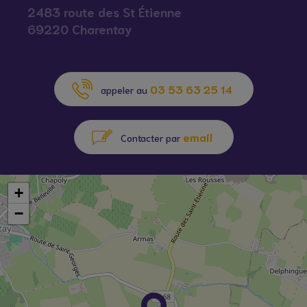
2483 route des St Étienne
69220 Charentay
03 53 63 25 14
appeler au
email
Contacter par
+
−