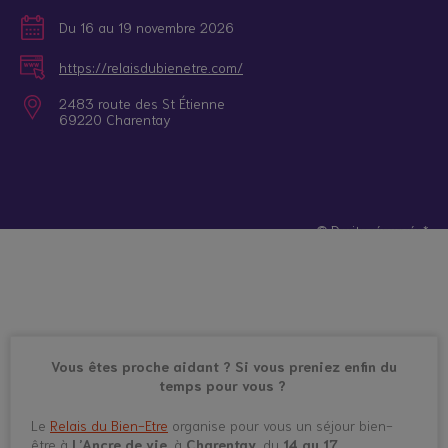
Du 16 au 19 novembre 2026
https://relaisdubienetre.com/
2483 route des St Étienne
69220 Charentay
© Droits réservés*
Vous êtes proche aidant ? Si vous preniez enfin du
temps pour vous ?
Le
Relais du Bien-Etre
organise pour vous un séjour bien-
être à
L’Ancre de vie
, à
Charentay
, du
14 au 17