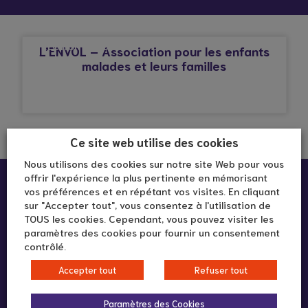
© Droits réservés*
AFFECTION CARDIAQUE
L’ENVOL – Association pour les enfants
malades et leurs familles
Ce site web utilise des cookies
Nous utilisons des cookies sur notre site Web pour vous
offrir l'expérience la plus pertinente en mémorisant
vos préférences et en répétant vos visites. En cliquant
sur "Accepter tout", vous consentez à l'utilisation de
TOUS les cookies. Cependant, vous pouvez visiter les
paramètres des cookies pour fournir un consentement
contrôlé.
292 rue Vendôme
Accepter tout
Refuser tout
69003 LYON
Paramètres des Cookies