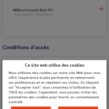
MDM principale Bron Pic
Information / Orientation
MDM principale Caluire-
et-Cuire
Information / Orientation
Conditions d'accès
MDM principale Décines-
Affection du proche aidé
Ce site web utilise des cookies
Charpieu
Maladies et autres situations (11)
Information / Orientation
Nous utilisons des cookies sur notre site Web pour vous
Maladies du système nerveux (12)
offrir l'expérience la plus pertinente en mémorisant
Situation de handicap (6)
vos préférences et en répétant vos visites. En cliquant
sur "Accepter tout", vous consentez à l'utilisation de
Âge du proche aidé
TOUS les cookies. Cependant, vous pouvez visiter les
MDM principale Givors
De 0 à 100 ans
Bonnefond
paramètres des cookies pour fournir un consentement
Information / Orientation
contrôlé.