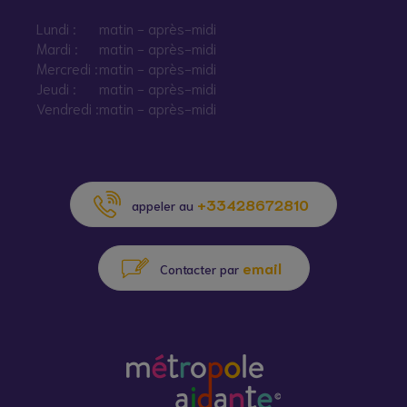
Lundi :
matin - après-midi
Mardi :
matin - après-midi
MDM principale Oullins
Mercredi :
matin - après-midi
Information / Orientation
Jeudi :
matin - après-midi
Vendredi :
matin - après-midi
MDM principale Rillieux-
la-Pape Velette
Information / Orientation
+33428672810
appeler au
MDM principale Saint-
email
Contacter par
Fons
Information / Orientation
MDM principale Saint-
Genis-Laval
Information / Orientation