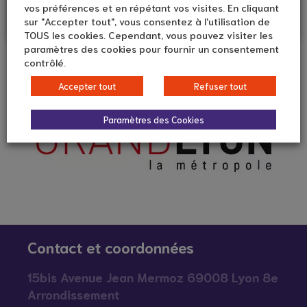
vos préférences et en répétant vos visites. En cliquant
Information / Orientation
sur "Accepter tout", vous consentez à l'utilisation de
TOUS les cookies. Cependant, vous pouvez visiter les
paramètres des cookies pour fournir un consentement
contrôlé.
MDM principale Irigny
Information / Orientation
Accepter tout
Refuser tout
Paramètres des Cookies
MDM principale Limonest
Information / Orientation
MDM principale Meyzieu
Information / Orientation
Contact et coordonnées
15bis Avenue Jean Mermoz 69008 Lyon 8e
Arrondissement
MDM principale Neuville-