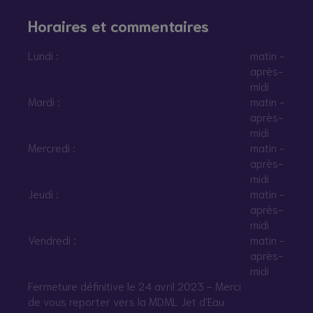
sur-Saône
Information / Orientation
Horaires et commentaires
Lundi :
matin -
après-
MDM principale Oullins
midi
Information / Orientation
Mardi :
matin -
après-
midi
Mercredi :
matin -
MDM principale Rillieux-
après-
la-Pape Velette
Information / Orientation
midi
Jeudi :
matin -
après-
midi
MDM principale Saint-
Vendredi :
matin -
Fons
après-
Information / Orientation
midi
Fermeture définitive le 24 avril 2023 - Merci
de vous reporter vers la MDML Jet d'Eau