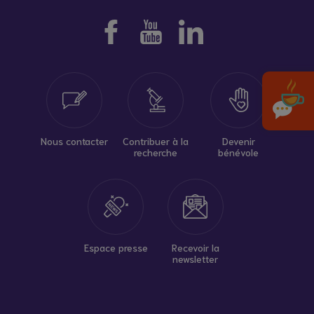
MDM principale Vaulx-
en-Velin Condorcet
Information / Orientation
MDM principale
Villeurbanne Centre
Information / Orientation
Nous contacter
Contribuer à la
Devenir
recherche
bénévole
MDM principale
Villeurbanne Nord
Information / Orientation
Espace presse
Recevoir la
MDM principale
newsletter
Villeurbanne Sud
Information / Orientation