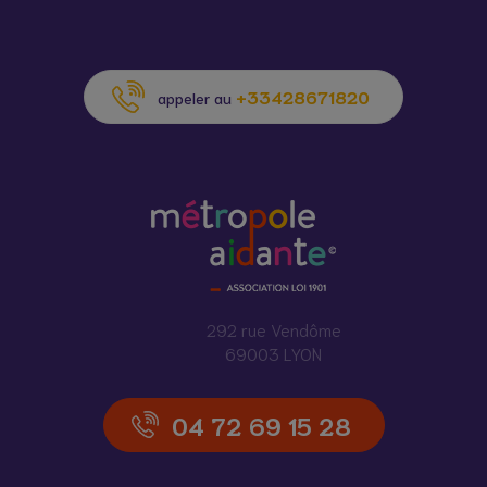
MDM principale Saint-
Genis-Laval
Information / Orientation
+33428671820
appeler au
MDM principale Saint-
Priest Centre-ville
Information / Orientation
MDM principale Sainte-
Foy-lès-Lyon
Information / Orientation
292 rue Vendôme
69003 LYON
MDM principale Tassin-
la-Demi-Lune
Information / Orientation
04 72 69 15 28