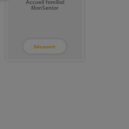
Accueil familial
MonSenior
Découvrir
Vacances répit
VRF La Salamandre