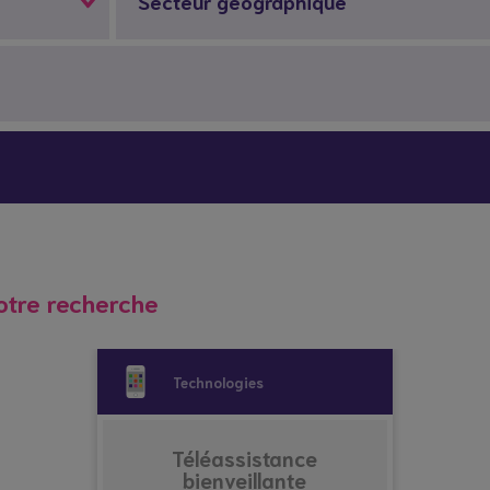
Secteur géographique
 vient bouleverser mon quotidien
Répit à
Soutien
Formation
Démarc
domicile
psychologique
administr
et social
place
hes aidants
Vacances répit
otre recherche
Technologies
Téléassistance
bienveillante