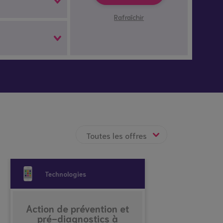
Rafraîchir
hes
Santé et
Technologies
atives
prévention
Technologies
Action de prévention et
pré-diagnostics à