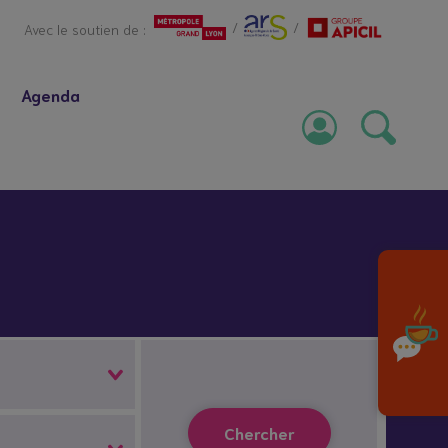
/
/
Avec le soutien de :
Agenda