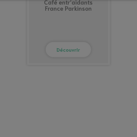
Café entr’aidants
France Parkinson
Découvrir
Vacances répit
Maison familiale de
vacances LA HAMONAIS